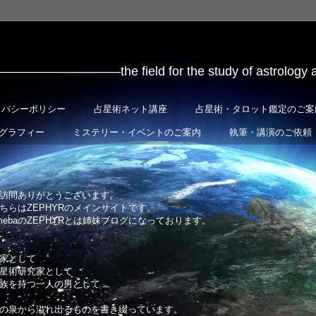
ield for the study of astrology and or
イバシーポリシー
占星術ネット講座
占星術・タロット鑑定のご案
グラフィー
ミステリー・イベントのご案内
執筆・講演のご依頼
訪問ありがとうございます。
ちらはZEPHYRのメインサイトです。
mebaのZEPHYRとは姉妹ブログになっております。
家として
星術研究家として
族を持つ一人の男として
の泉から溢れ出るものを書き綴ってい
ます。