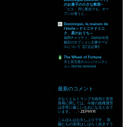
のお菓子の小さな教室~
「ピエ」 同じ配合でも、オー
ブンが違うと…
Dominique, la maison de
l'étoile～ドミニケドミニ
ク、星のおうち～
福岡チャリティ、Zephyr出張
鑑定のオプション文書サービ
スについて【訂正記事】
The Wheel of Fortune
月と冥王星のコンジャンクシ
ョン Not be removed
最新のコメント
少なくともトランプ大統領と安倍
首相に関しては、今後の政権運営
は非常に厳しいもおになるとみて
います。 ...
- ZEPHYR
こんばんはお久しぶりです。 首
脳たちの逆境はしばらく続きそう