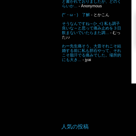
と書かれておりましたが、どのく
らいか...
- Anonymous
(*`・ω・)ゞ了解
- とかこん
そうなんですね～(>_<) 私も調子
良いな～と思って痛み止めを３日
飲まないでいたらまた調...
- むっ
た♪♪
わー先生痛そう、大昔それこそ結
婚する前に私も胆石やって、それ
こそ脂汗でる痛みでした。場所的
にも大き...
- jyai
人気の投稿