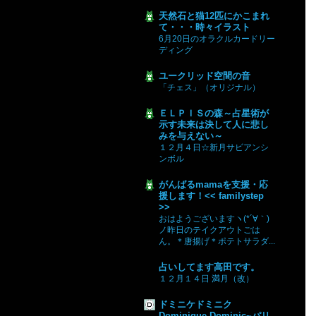
天然石と猫12匹にかこまれ
て・・・時々イラスト
6月20日のオラクルカードリー
ディング
ユークリッド空間の音
「チェス」（オリジナル）
ＥＬＰＩＳの森～占星術が
示す未来は決して人に悲し
みを与えない～
１２月４日☆新月サビアンシ
ンボル
がんばるmamaを支援・応
援します！<< familystep
>>
おはようございますヽ(*´∀｀)
ノ昨日のテイクアウトごは
ん。＊唐揚げ＊ポテトサラダ...
占いしてます高田です。
１２月１４日 満月（改）
ドミニケドミニク
Dominique Dominic~パリ