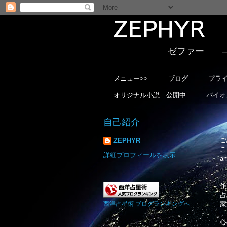
ゼファー ――――――――――the f
メニュー>>
ブログ
プラ
オリジナル小説 公開中
バイオ
自己紹介
ご
ZEPHYR
こ
詳細プロフィールを表示
a
作
占
西洋占星術 ブログランキングへ
家
心