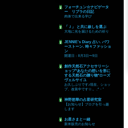
フォーチュン☆ナビゲータ
ー リブラの日記
肉体で出来る学び
「Ｊ」 と共に赦しを選ぶ
大地に光を届けるための祈り
JENNIE’s Diary 占い. パワ
ーストーン. 時々ファッショ
ン
開運日：8月3日〜9日
創作天然石アクセサリーシ
ョップ*あなたの想いを形に
する天然石の贈り物*ローズ
ヴェルサイユ
お久しぶりです♪現在、ショッ
プ、改装中です☆.。.:*・°
神野悠華の占星研究室
【お知らせ】ブログを引っ越
します
お星さまと一緒
新米販売のお知らせ